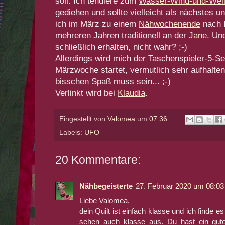
soll. Ich tendiere zum
Wasser-Wind-und-Wel
gediehen und sollte vielleicht als nächstes u
ich im März zu einem
Nähwochenende
nach L
mehreren Jahren traditionell an der
Jane
. Un
schließlich erhalten, nicht wahr? ;-)
Allerdings wird mich der Taschenspieler-5-Se
Märzwoche startet, vermutlich sehr aufhalten
bisschen Spaß muss sein... ;-)
Verlinkt wird bei
Klaudia
.
Eingestellt von
Valomea
um
07:36
Labels:
UFO
20 Kommentare:
Nähbegeisterte
27. Februar 2020 um 08:03
Liebe Valomea,
dein Quilt ist einfach klasse und ich finde e
sehen auch klasse aus. Du hast ein gute